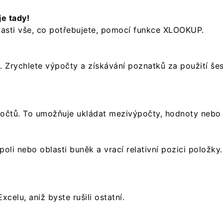
e tady!
lasti vše, co potřebujete, pomocí funkce XLOOKUP.
. Zrychlete výpočty a získávání poznatků za použití še
očtů. To umožňuje ukládat mezivýpočty, hodnoty nebo 
li nebo oblasti buněk a vrací relativní pozici položk
celu, aniž byste rušili ostatní.