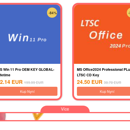
-84%
S Win 11 Pro OEM KEY GLOBAL-
MS Office2024 Professional PL
ifetime
LTSC CD Key
2.14
EUR
24.50
EUR
199.99
EUR
38.78
EUR
Kup Nyní
Kup Nyní
Více