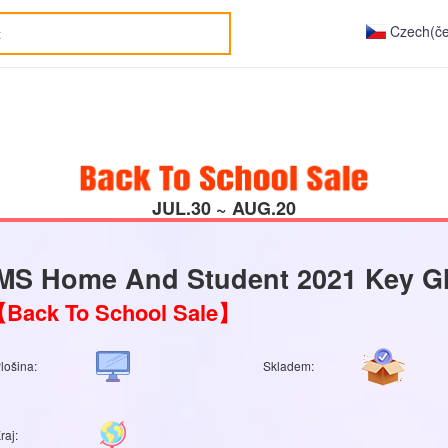
Czech(če
JUL.30 ~ AUG.20
MS Home And Student 2021 Key G
Back To School Sale】
lošina:
Skladem:
raj: