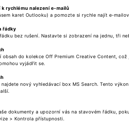
 k rychlému nalezení e-mailů
sem karet Outlooku) a pomozte si rychle najít e-mailov
a řádky
dku bez rušení. Nastavte si zobrazení na jednu, tři ne
ch
ní obsah do kolekce Off Premium Creative Content, což
omohou vyjádřit se.
ch
in najdete nový vyhledávací box MS Search. Tento výkon
alší.
 vaše dokumenty a upozorní vás na stavovém řádku, pok
ize > Kontrola přístupnosti.