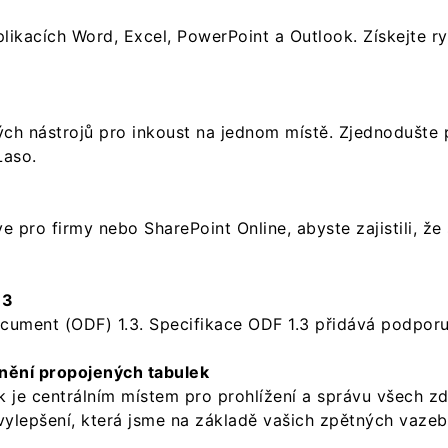
 aplikacích Word, Excel, PowerPoint a Outlook​. Získejte 
ých nástrojů pro inkoust na jednom místě. Zjednodušte
Laso.
 pro firmy nebo SharePoint Online, abyste zajistili, ž
.3
ument (ODF) 1.3. Specifikace ODF 1.3 přidává podporu
anění propojených tabulek
 je centrálním místem pro prohlížení a správu všech zd
vylepšení, která jsme na základě vašich zpětných vazeb