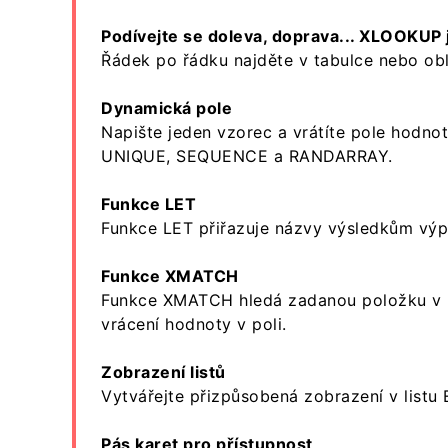
Podívejte se doleva, doprava... XLOOKUP j
Řádek po řádku najděte v tabulce nebo ob
Dynamická pole
Napište jeden vzorec a vrátíte pole hodnot
UNIQUE, SEQUENCE a RANDARRAY.
Funkce LET
Funkce LET přiřazuje názvy výsledkům výp
Funkce XMATCH
Funkce XMATCH hledá zadanou položku v po
vrácení hodnoty v poli.
Zobrazení listů
Vytvářejte přizpůsobená zobrazení v listu Ex
Pás karet pro přístupnost