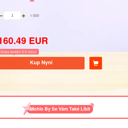
1-500
160.49
EUR
Doba dodání 3-5 minut
Kup Nyní
Mohlo By Se Vám Také Líbit