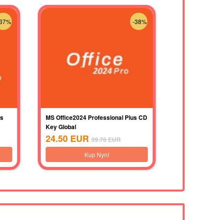
-37%
-38%
us
MS Office2024 Professional Plus CD
Key Global
24.50
EUR
39.78
EUR
Kup Nyní