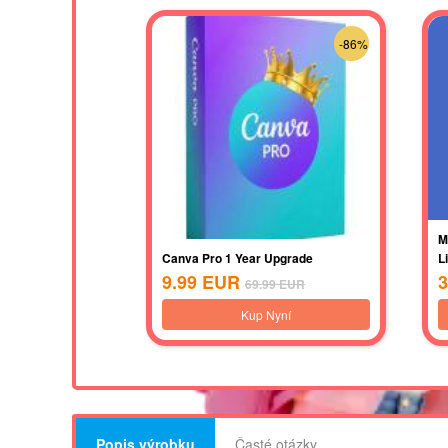
-86%
M
Canva Pro 1 Year Upgrade
L
9.99
EUR
3
69.99
EUR
Kup Nyní
Popis výrobku
Časté otázky