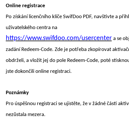
Online registrace
Po
získání
licenčního klíče SwifDoo PDF
,
navštivte
a přih
uživatelského centra na
https://www.swifdoo.com/usercenter
a
se ob
zadání
Redeem-Code
. Zde je potřeba zkopírovat aktivačn
obdrželi, a vložit jej do pole Redeem-Code, poté stiskno
jste dokončili online registraci.
Poznámky
Pro úspěšnou registraci se ujistěte, že v žádné části akt
nezůstala mezera.