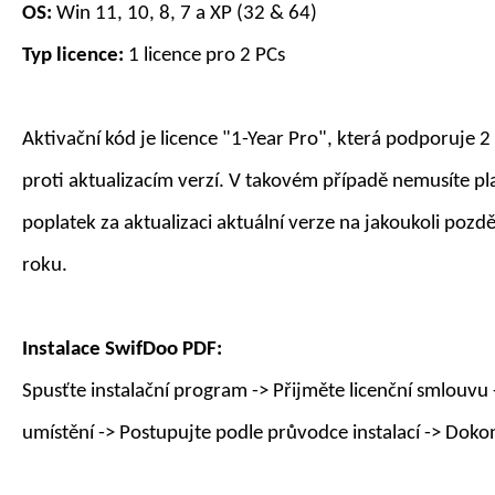
OS:
Win 11, 10, 8, 7 a XP (32 & 64)
Typ licence:
1 licence pro
2
PC
s
Aktivační kód je licence "1-
Year
Pro", která podporuje
2
proti aktualizacím verzí. V takovém případě nemusíte pla
poplatek za aktualizaci aktuální verze na jakoukoli pozd
roku
.
Instalace
SwifDoo PDF
:
Spusťte instalační program -> Přijměte licenční smlouvu 
umístění -> Postupujte podle průvodce instalací -> Doko