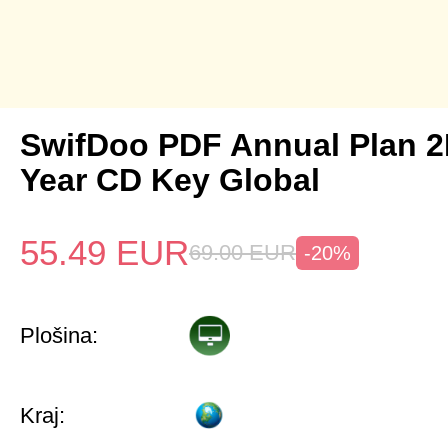
SwifDoo PDF Annual Plan 2
Year CD Key Global
55.49
EUR
69.00
EUR
-20%
Plošina:
Kraj: