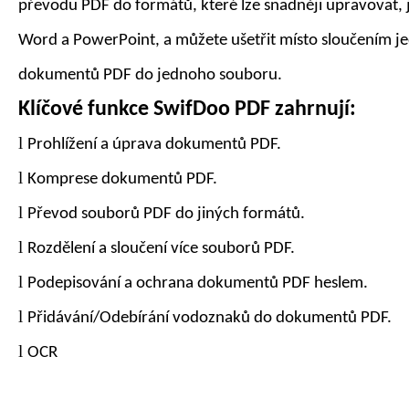
převodu PDF do formátů, které lze snadněji upravovat, 
Word a PowerPoint, a můžete ušetřit místo sloučením je
dokumentů PDF do jednoho souboru.
Klíčové funkce
SwifDoo PDF
zahrnují:
l
Prohlížení a úprava dokumentů PDF.
l
Komprese dokumentů PDF.
l
Převod souborů PDF do
jiných formátů
.
l
Rozdělení a sloučení více souborů PDF.
l
Podepisování a ochrana dokumentů PDF heslem.
l
Přidávání/Odebírání vodoznaků do dokumentů PDF.
l
OCR